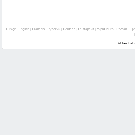
Türkçe
English
Français
Русский
Deutsch
Български
Українська
Român
Cрп
|
|
|
|
|
|
|
|
© Tüm Haklar