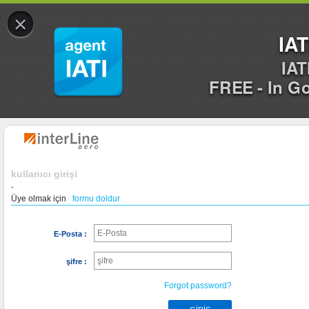
×
IAT
IAT
FREE - In G
kullanıcı girişi
-
Üye olmak için
formu doldur
E-Posta :
şifre :
Forgot password?